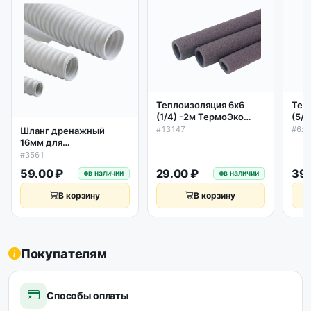
Теплоизоляция 6х6
Теп
(1/4) -2м ТермоЭко
(5/
полиэтилен серая
пол
#13147
#6х1
Шланг дренажный
16мм для
кондиционера,
#3561
спиральный 1м
59.00 ₽
29.00 ₽
39.
в наличии
в наличии
В корзину
В корзину
Покупателям
Способы оплаты