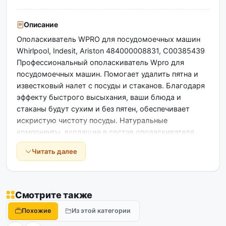
Описание
Ополаскиватель WPRO для посудомоечных машин
Whirlpool, Indesit, Ariston 484000008831, C00385439
Профессиональный ополаскиватель Wpro для
посудомоечных машин. Помогает удалить пятна и
известковый налет с посуды и стаканов. Благодаря
эффекту быстрого высыхания, ваши блюда и
стаканы будут сухим и без пятен, обеспечивает
искристую чистоту посуды. Натуральные
компоненты, входящие в состав ополаскивателя,
обеспечивают чистоту и дезинфекцию, эффективно
Читать далее
действуя при нагреве воды.Подходит для всех
посудомоечных машин. Аромат лимон.
Смотрите также
Похожие
Из этой категории