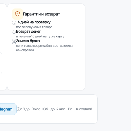
Гарантии и возврат
14 дней на проверку
после получения товара
Возврат денег
в течение 10 дней на ту же карту
Замена брака
если товар повреждён в доставке или
неисправен
elegram
с 9 до 19 час. | Сб - до 17 час. | Вс — выходной