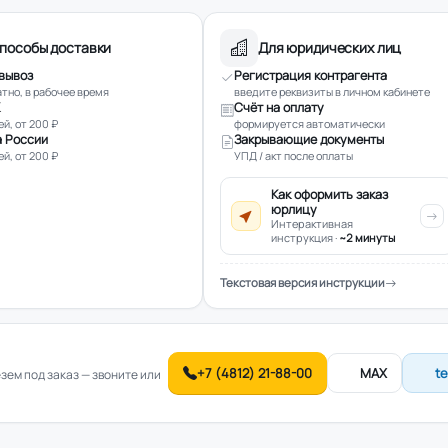
пособы доставки
Для юридических лиц
вывоз
Регистрация контрагента
тно, в рабочее время
введите реквизиты в личном кабинете
Счёт на оплату
ей, от 200 ₽
формируется автоматически
 России
Закрывающие документы
ей, от 200 ₽
УПД / акт после оплаты
Как оформить заказ
юрлицу
Интерактивная
инструкция ·
~2 минуты
Текстовая версия инструкции
+7 (4812) 21-88-00
MAX
t
ем под заказ — звоните или