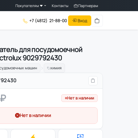
Покупателям
Контакты
Партнерам
Вход
+7 (4812)
21-88-00
атель для посудомоечной
ctrolux 9029792430
осудомоечных машин
химия
792430
 ₽
Нет в наличии
Нет в наличии