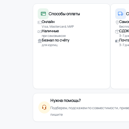
Способы оплаты
С
Онлайн
Само
Visa, Mastercard, МИР
беспла
Наличные
СДЭК
при самовывозе
3–7 дн
Безнал по счёту
Почта
для юрлиц
3–7 дн
Нужна помощь?
Подберем, подскажем по совместимости, привез
пишите