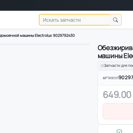
домоечной машины Electrolux 9029792430
Обезжирив
машины Ele
Запчасти для п
9029
АРТИКУЛ
649.00