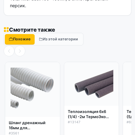
персик.
Смотрите также
Похожие
Из этой категории
Теплоизоляция 6х6
Теп
(1/4) -2м ТермоЭко
(5/
полиэтилен серая
пол
#13147
#6х1
Шланг дренажный
16мм для
кондиционера,
#3561