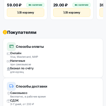
спиральный 1м
59.00 ₽
29.00 ₽
39.
в наличии
в наличии
В корзину
В корзину
Покупателям
Способы оплаты
Онлайн
Visa, Mastercard, МИР
Наличные
при самовывозе
Безнал по счёту
для юрлиц
Способы доставки
Самовывоз
бесплатно, в рабочее время
СДЭК
3–7 дней, от 200 ₽