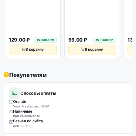
129.00 ₽
99.00 ₽
139
в наличии
в наличии
В корзину
В корзину
Покупателям
Способы оплаты
Онлайн
Visa, Mastercard, МИР
Наличные
при самовывозе
Безнал по счёту
для юрлиц