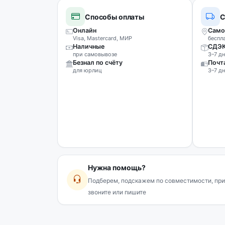
Способы оплаты
С
Онлайн
Само
Visa, Mastercard, МИР
беспл
Наличные
СДЭ
при самовывозе
3–7 дн
Безнал по счёту
Почт
для юрлиц
3–7 дн
Нужна помощь?
Подберем, подскажем по совместимости, при
звоните или пишите