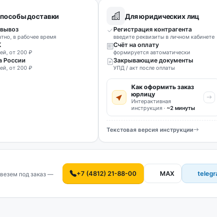
пособы доставки
Для юридических лиц
вывоз
Регистрация контрагента
атно, в рабочее время
введите реквизиты в личном кабинете
К
Счёт на оплату
ей, от 200 ₽
формируется автоматически
а России
Закрывающие документы
ей, от 200 ₽
УПД / акт после оплаты
Как оформить заказ
юрлицу
Интерактивная
инструкция ·
~2 минуты
Текстовая версия инструкции
+7 (4812) 21-88-00
MAX
teleg
везем под заказ —