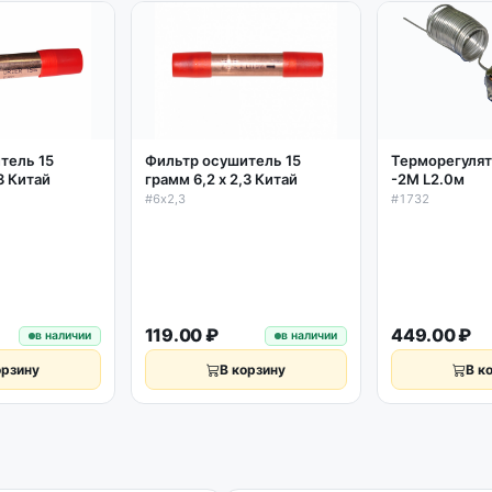
тель 15
Фильтр осушитель 15
Терморегулят
,3 Китай
грамм 6,2 х 2,3 Китай
-2М L2.0м
#6х2,3
#1732
119.00 ₽
449.00 ₽
в наличии
в наличии
орзину
В корзину
В к