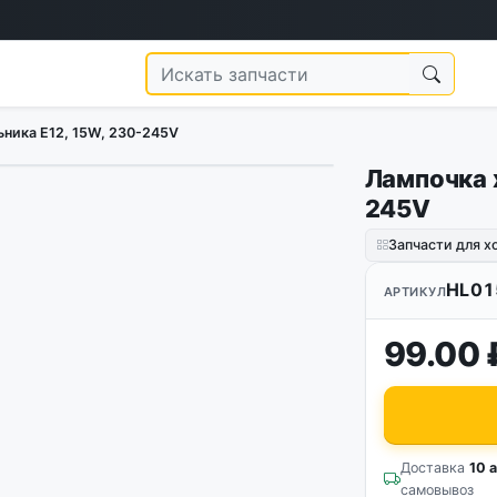
ника E12, 15W, 230-245V
Лампочка 
245V
Запчасти для 
HL01
АРТИКУЛ
99.00 
Доставка
10 а
самовывоз