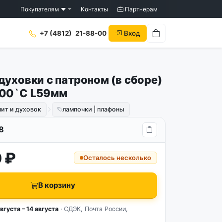
Покупателям
Контакты
Партнерам
Вход
+7 (4812)
21-88-00
духовки с патроном (в сборе)
300`C L59мм
лит и духовок
лампочки | плафоны
8
 ₽
Осталось несколько
В корзину
вгуста – 14 августа
· СДЭК, Почта России,