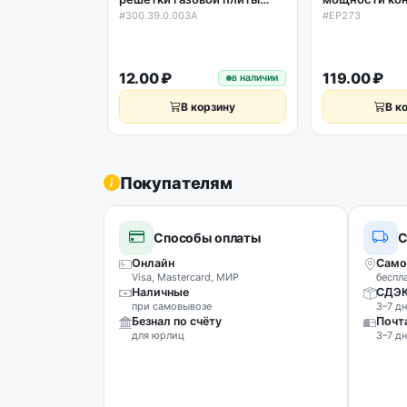
Gefest, Гефест
духовки D46/
#300.39.0.003A
#EP273
300.39.0.003A
универсальна
12.00 ₽
119.00 ₽
в наличии
В корзину
В к
Покупателям
Способы оплаты
С
Онлайн
Само
Visa, Mastercard, МИР
беспл
Наличные
СДЭ
при самовывозе
3–7 дн
Безнал по счёту
Почт
для юрлиц
3–7 дн