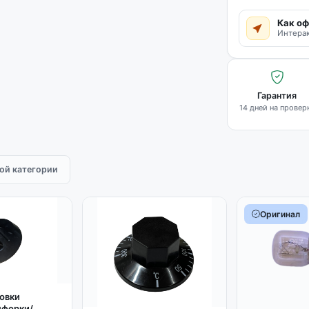
Как оф
Интерак
Гарантия
14 дней на провер
той категории
Оригинал
ровки
нфорки/