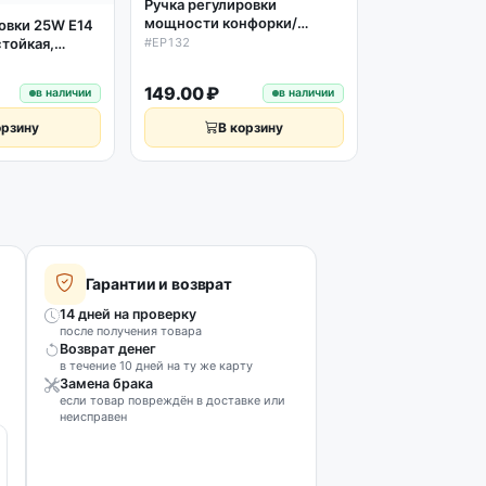
Ручка регулировки
оригинал
#0530048210
мощности конфорки/
овки 25W E14
духовки универсальная под
#EP132
тойкая,
вал D6мм
76978
149.00 ₽
599.00 ₽
в наличии
в наличии
орзину
В корзину
В к
Гарантии и возврат
14 дней на проверку
после получения товара
Возврат денег
в течение 10 дней на ту же карту
Замена брака
если товар повреждён в доставке или
неисправен