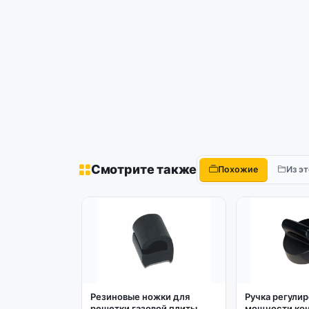
Смотрите также
Похожие
Из э
Резиновые ножки для
Ручка регули
решетки газовой плиты
мощности ко