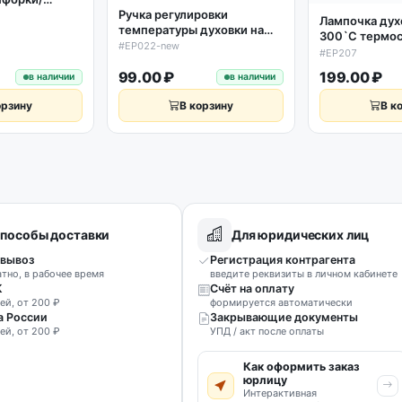
Ручка регулировки
6мм,
Лампочка дух
температуры духовки на
я черная
300`C термос
300 С градусов
#EP022-new
аналог C000
#EP207
универсальная new
99.00 ₽
199.00 ₽
в наличии
в наличии
орзину
В корзину
В к
пособы доставки
Для юридических лиц
вывоз
Регистрация контрагента
атно, в рабочее время
введите реквизиты в личном кабинете
К
Счёт на оплату
ей, от 200 ₽
формируется автоматически
а России
Закрывающие документы
ей, от 200 ₽
УПД / акт после оплаты
Как оформить заказ
юрлицу
Интерактивная