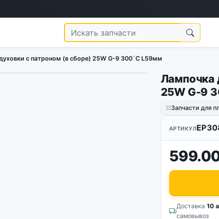
духовки с патроном (в сборе) 25W G-9 300`C L59мм
Лампочка 
25W G-9 
Запчасти для п
EP30
АРТИКУЛ
599.00
Доставка
10 а
самовывоз