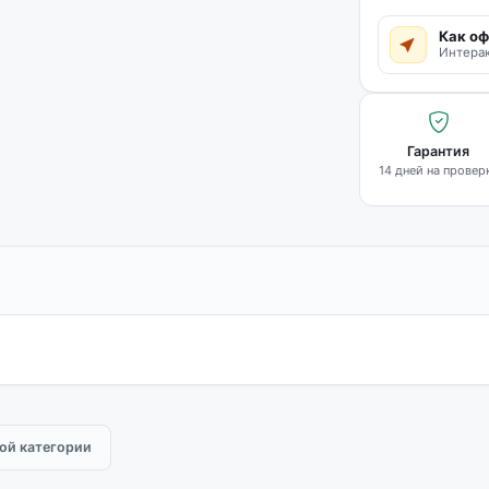
Как оф
Интерак
Гарантия
14 дней на провер
той категории