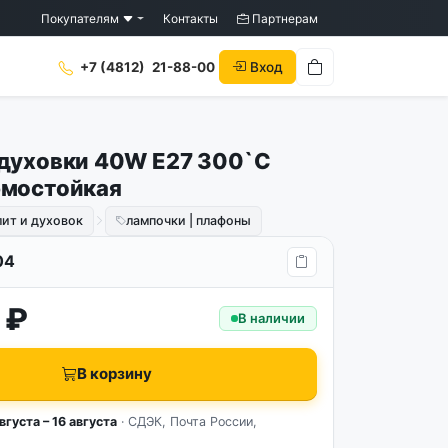
Покупателям
Контакты
Партнерам
Вход
+7 (4812)
21-88-00
духовки 40W E27 300`C
рмостойкая
лит и духовок
лампочки | плафоны
04
 ₽
В наличии
В корзину
вгуста – 16 августа
· СДЭК, Почта России,