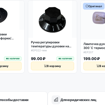
Оригинал
ровки
нфорки/
Ручка регулировки
6мм,
Лампочка дух
температуры духовки на
я черная
300`C термос
300 С градусов
#EP022-new
аналог C000
#EP207
универсальная new
99.00 ₽
199.00 ₽
в наличии
в наличии
орзину
В корзину
В к
пособы доставки
Для юридических лиц