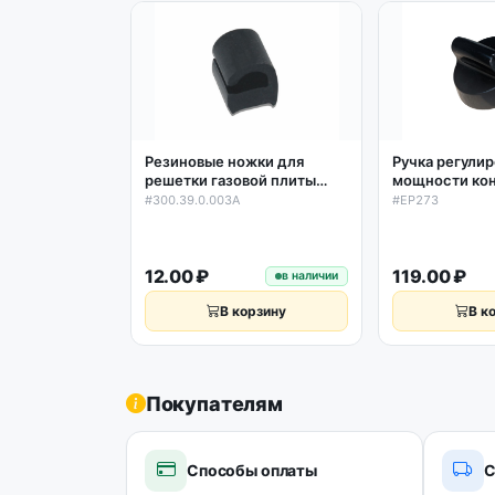
Резиновые ножки для
Ручка регули
решетки газовой плиты
мощности ко
Gefest, Гефест
духовки D46/
#300.39.0.003A
#EP273
300.39.0.003A
универсальна
12.00 ₽
119.00 ₽
в наличии
В корзину
В к
Покупателям
Способы оплаты
С