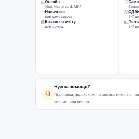
Онлайн
Само
Visa, Mastercard, МИР
беспл
Наличные
СДЭ
при самовывозе
3–7 дн
Безнал по счёту
Почт
для юрлиц
3–7 дн
Нужна помощь?
Подберем, подскажем по совместимости, при
звоните или пишите