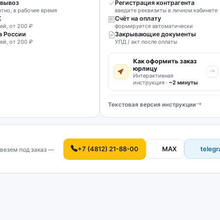
вывоз
Регистрация контрагента
атно, в рабочее время
введите реквизиты в личном кабинете
К
Счёт на оплату
ей, от 200 ₽
формируется автоматически
а России
Закрывающие документы
ей, от 200 ₽
УПД / акт после оплаты
Как оформить заказ
юрлицу
Интерактивная
инструкция ·
~2 минуты
Текстовая версия инструкции
+7 (4812) 21-88-00
MAX
teleg
везем под заказ —