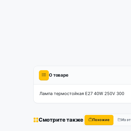
О товаре
Лампа термостойкая Е27 40W 250V 300
Смотрите также
Похожие
Из э