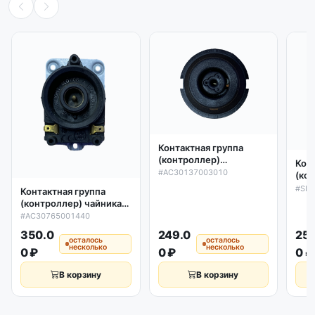
Контактная группа
(контроллер)
Кон
подставки чайника
#AC30137003010
(кон
Scarlett SC-020, SC-228
SLT
#SLT
Контактная группа
P72C4
Scar
(контроллер) чайника
Scarlett SC-027 Sunlight
#AC30765001440
SLD-105 10A
350.0
249.0
25
AC30765001440
осталось
осталось
несколько
несколько
0 ₽
0 ₽
0 ₽
В корзину
В корзину