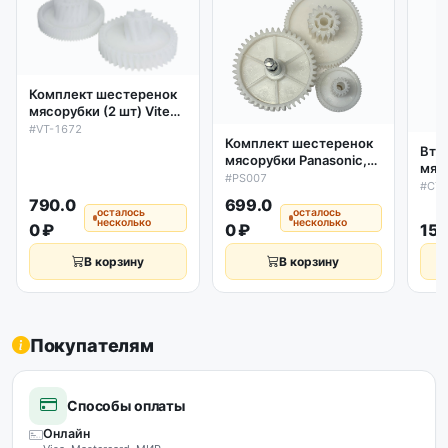
Комплект шестеренок
мясорубки (2 шт) Vitek,
Bork, Rolsen VT-1672
#VT-1672
Комплект шестеренок
Вту
мясорубки Panasonic,
мяс
Elenberg, Rolsen, Supra
#PS007
160
#CT-
(3 шт)
790.0
699.0
осталось
осталось
несколько
несколько
0 ₽
0 ₽
150
В корзину
В корзину
Покупателям
Способы оплаты
Онлайн