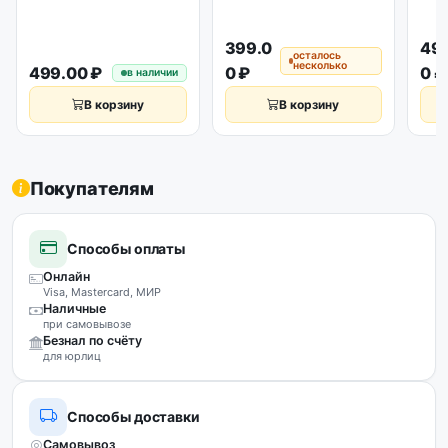
399.0
49
осталось
несколько
499.00 ₽
0 ₽
0 ₽
в наличии
В корзину
В корзину
Покупателям
Способы оплаты
Онлайн
Visa, Mastercard, МИР
Наличные
при самовывозе
Безнал по счёту
для юрлиц
Способы доставки
Самовывоз