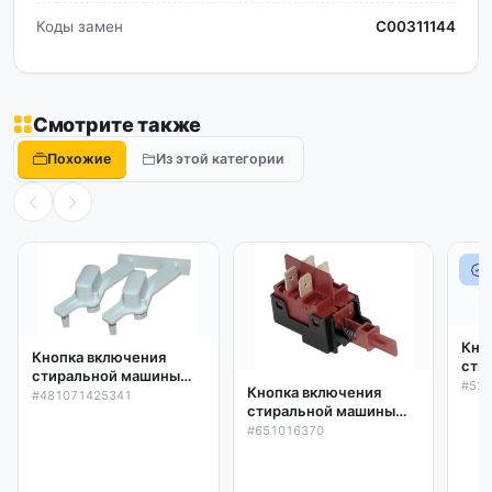
Коды замен
C00311144
Смотрите также
Похожие
Из этой категории
Кно
Кнопка включения
сти
стиральной машины
Ardo
#52
Кнопка включения
Whirlpool, Indesit,
#481071425341
(6 к
стиральной машины
Ariston 481071425341,
522
Ardo, Candy, Whirlpool
#651016370
C00311013, оригинал
(4 контакта) 651016370,
оригинал