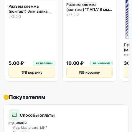
Разъем клемма
Разъем клемма
(контакт) "ПАПА" 6 мм с
(контакт) 6мм вилка
частичной изоляцией
#K6.0-2
латунь под винт
#K6.0-3
Про
(ма
гид
#02
пне
5.00 ₽
10.00 ₽
30.
в наличии
в наличии
уст
В корзину
В корзину
Покупателям
Способы оплаты
Онлайн
Visa, Mastercard, МИР