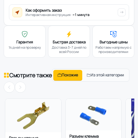
Как оформить заказ
Интерактивная инструкция ·
~1 минута
Гарантия
Быстрая доставка
Выгодные цены
14 дней на проверку
Доставка 3–7 дней по
Работаем напрямую с
всей России
производителями
Смотрите также
Похожие
Из этой категории
Разъем клемма
Разъем клемма