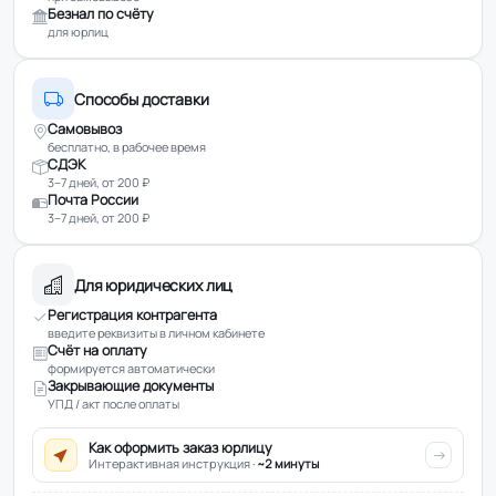
Безнал по счёту
для юрлиц
Способы доставки
Самовывоз
бесплатно, в рабочее время
СДЭК
3–7 дней, от 200 ₽
Почта России
3–7 дней, от 200 ₽
Для юридических лиц
Регистрация контрагента
введите реквизиты в личном кабинете
Счёт на оплату
формируется автоматически
Закрывающие документы
УПД / акт после оплаты
Как оформить заказ юрлицу
Интерактивная инструкция ·
~2 минуты