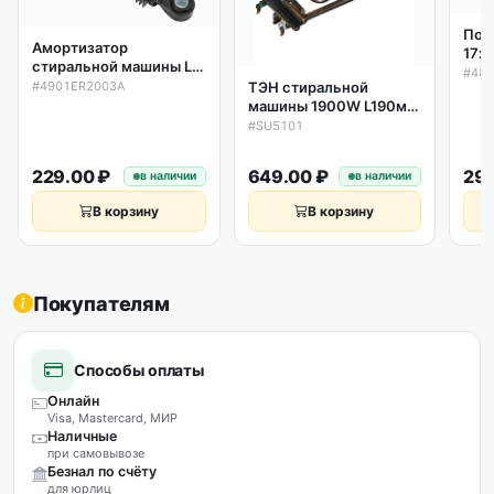
Под
Амортизатор
17х4
стиральной машины LG
OAC
#48
100N L190-280мм,
#4901ER2003A
ТЭН стиральной
481
(втулка D11мм)
машины 1900W L190мм
ори
4901ER2003A
прямой с датчиком
#SU5101
4,8kOm Gorenje, Hansa,
Bosch HK1911627
229.00 ₽
649.00 ₽
299
в наличии
в наличии
В корзину
В корзину
Покупателям
Способы оплаты
Онлайн
Visa, Mastercard, МИР
Наличные
при самовывозе
Безнал по счёту
для юрлиц