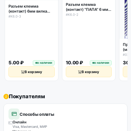
Разъем клемма
Разъем клемма
(контакт) "ПАПА" 6 мм с
(контакт) 6мм вилка
частичной изоляцией
#K6.0-2
латунь под винт
#K6.0-3
Про
(ма
гид
#02
пне
5.00 ₽
10.00 ₽
30.
в наличии
в наличии
уст
В корзину
В корзину
Покупателям
Способы оплаты
Онлайн
Visa, Mastercard, МИР