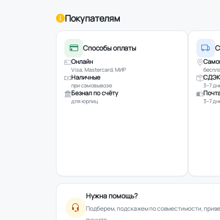
Покупателям
Способы оплаты
С
Онлайн
Само
Visa, Mastercard, МИР
беспла
Наличные
СДЭК
при самовывозе
3–7 дн
Безнал по счёту
Почта
для юрлиц
3–7 дн
Нужна помощь?
Подберем, подскажем по совместимости, привез
пишите