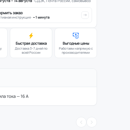
вгуста – 14 августа
· СДЭК, Почта России, самовывоз
ормить заказ
тивная инструкция ·
~1 минута
Быстрая доставка
Выгодные цены
ку
Доставка 3–7 дней по
Работаем напрямую с
всей России
производителями
ла тока — 16 A