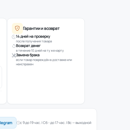
Гарантии и возврат
14 дней на проверку
после получения товара
Возврат денег
в течение 10 дней на ту же карту
Замена брака
если товар повреждён в доставке или
неисправен
elegram
с 9 до 19 час. | Сб - до 17 час. | Вс — выходной