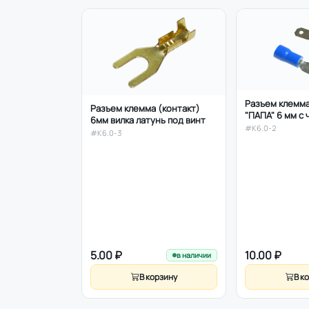
Разъем клемма
Разъем клемма (контакт)
"ПАПА" 6 мм с
6мм вилка латунь под винт
изоляцией
#K6.0-2
#K6.0-3
5.00 ₽
10.00 ₽
в наличии
В корзину
В к