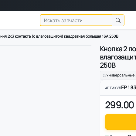
ния 2х3 контакта (с влагозащитой) квадратная большая 16А 250В
Кнопка 2 п
1
/
2
влагозащит
250В
Универсальные 
EP18
АРТИКУЛ
299.00