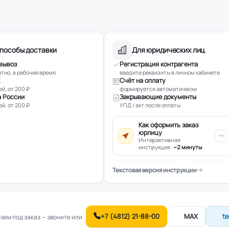
пособы доставки
Для юридических лиц
вывоз
Регистрация контрагента
тно, в рабочее время
введите реквизиты в личном кабинете
Счёт на оплату
ей, от 200 ₽
формируется автоматически
 России
Закрывающие документы
ей, от 200 ₽
УПД / акт после оплаты
Как оформить заказ
юрлицу
Интерактивная
инструкция ·
~2 минуты
Текстовая версия инструкции
+7 (4812) 21-88-00
MAX
t
ем под заказ — звоните или