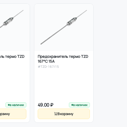
ль термо TZD
Предохранитель термо TZD
Предохраните
167°C 15A
157°C 15A
#TZD-167/15
#TZD-157/15
49.00 ₽
49.00 ₽
в наличии
в наличии
орзину
В корзину
В к