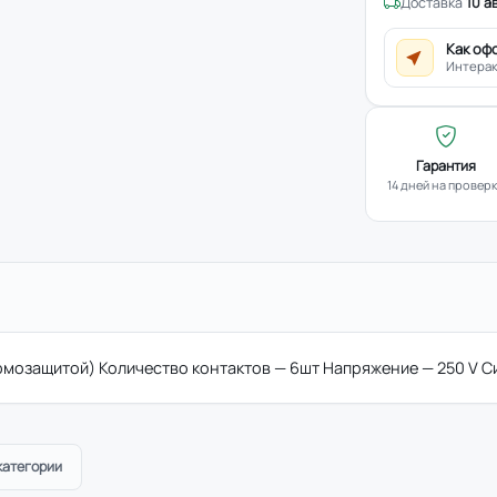
Доставка
10 а
Как оф
Интерак
Гарантия
14 дней на провер
рмозащитой) Количество контактов — 6шт Напряжение — 250 V Си
категории