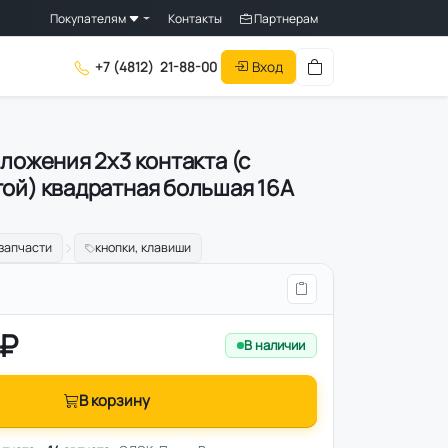
Покупателям
Контакты
Партнерам
Вход
+7 (4812)
21-88-00
оложения 2х3 контакта (с
ой) квадратная большая 16А
запчасти
кнопки, клавиши
3
 ₽
В наличии
В корзину