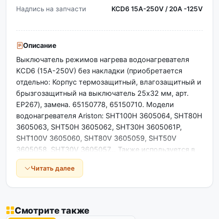
Надпись на запчасти
KCD6 15A-250V / 20A -125V
Описание
Выключатель режимов нагрева водонагревателя
KCD6 (15A-250V) без накладки (приобретается
отдельно: Корпус термозащитный, влагозащитный и
брызгозащитный на выключатель 25х32 мм, арт.
EP267), замена. 65150778, 65150710. Модели
водонагревателя Ariston: SHT100H 3605064, SHT80H
3605063, SHT50H 3605062, SHT30H 3605061Р,
SHT100V 3605060, SHT80V 3605059, SHT50V
3605058, SHT30V 3605057… Также используется в
масляных радиаторах и пр. Размер корпуса по
Читать далее
внешним краям: 30 х 25 мм Высота корпуса без
кнопок: 32 мм Размер нижней части корпуса: 26 х 21
мм Ширина корпуса по фиксаторам: 31,5 мм
Смотрите также