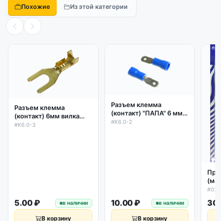
Похожие
Из этой категории
Разъем клемма
Разъем клемма
(контакт) "ПАПА" 6 мм с
(контакт) 6мм вилка
частичной изоляцией
#K6.0-2
латунь под винт
#K6.0-3
Про
(ма
гид
#02
пне
5.00 ₽
10.00 ₽
30.
в наличии
в наличии
уст
В корзину
В корзину