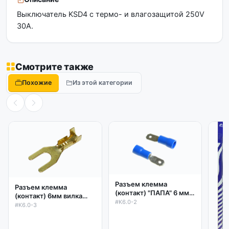
Выключатель KSD4 с термо- и влагозащитой 250V
30A.
Смотрите также
Похожие
Из этой категории
Разъем клемма
Разъем клемма
(контакт) "ПАПА" 6 мм с
(контакт) 6мм вилка
частичной изоляцией
#K6.0-2
латунь под винт
#K6.0-3