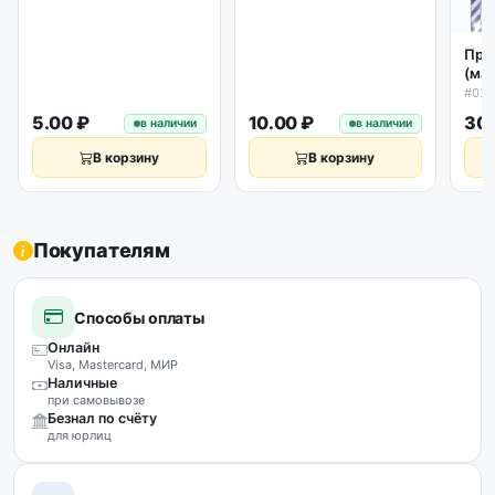
Про
(ма
гид
#02
пне
5.00 ₽
10.00 ₽
30.
в наличии
в наличии
уст
В корзину
В корзину
Покупателям
Способы оплаты
Онлайн
Visa, Mastercard, МИР
Наличные
при самовывозе
Безнал по счёту
для юрлиц