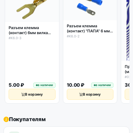
Разъем клемма
Разъем клемма
(контакт) "ПАПА" 6 мм с
(контакт) 6мм вилка
частичной изоляцией
#K6.0-2
латунь под винт
#K6.0-3
Про
(ма
гид
#02
пне
5.00 ₽
10.00 ₽
30.
в наличии
в наличии
уст
В корзину
В корзину
Покупателям