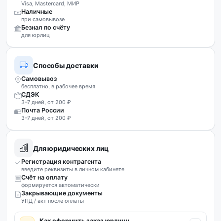
Visa, Mastercard, МИР
Наличные
при самовывозе
Безнал по счёту
для юрлиц
Способы доставки
Самовывоз
бесплатно, в рабочее время
СДЭК
3–7 дней, от 200 ₽
Почта России
3–7 дней, от 200 ₽
Для юридических лиц
Регистрация контрагента
введите реквизиты в личном кабинете
Счёт на оплату
формируется автоматически
Закрывающие документы
УПД / акт после оплаты
Как оформить заказ юрлицу