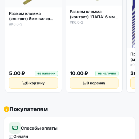
Разъем клемма
Разъем клемма
(контакт) "ПАПА" 6 мм с
(контакт) 6мм вилка
частичной изоляцией
#K6.0-2
латунь под винт
#K6.0-3
Про
(ма
гид
#02
пне
5.00 ₽
10.00 ₽
30.
в наличии
в наличии
уст
В корзину
В корзину
Покупателям
Способы оплаты
Онлайн