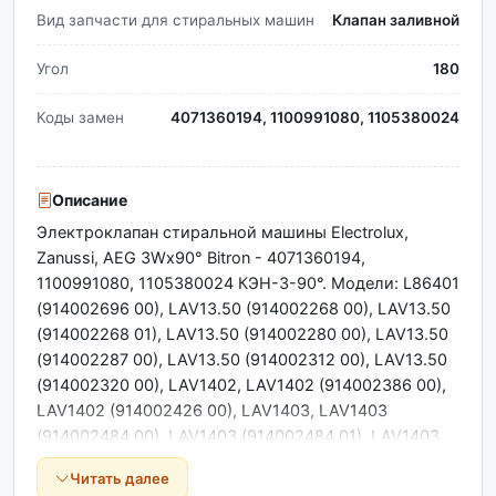
Вид запчасти для стиральных машин
Клапан заливной
Угол
180
Коды замен
4071360194, 1100991080, 1105380024
Описание
Электроклапан стиральной машины Electrolux,
Zanussi, AEG 3Wx90° Bitron - 4071360194,
1100991080, 1105380024 КЭН-3-90°. Модели: L86401
(914002696 00), LAV13.50 (914002268 00), LAV13.50
(914002268 01), LAV13.50 (914002280 00), LAV13.50
(914002287 00), LAV13.50 (914002312 00), LAV13.50
(914002320 00), LAV1402, LAV1402 (914002386 00),
LAV1402 (914002426 00), LAV1403, LAV1403
(914002484 00), LAV1403 (914002484 01), LAV1403
(914002484 03), LAV1403 (914002484 04), LAV15.50,
Читать далее
LAV15.50 (914002267 00), LAV15.50 (914002281 00),