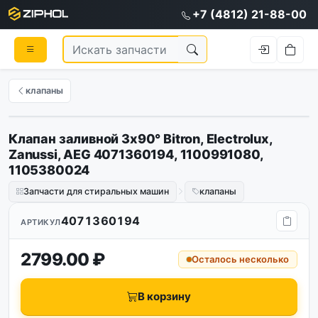
+7 (4812) 21-88-00
клапаны
Клапан заливной 3x90° Bitron, Electrolux,
Оригинал
Zanussi, AEG 4071360194, 1100991080,
1105380024
Запчасти для стиральных машин
клапаны
4071360194
АРТИКУЛ
2799.00 ₽
Осталось несколько
В корзину