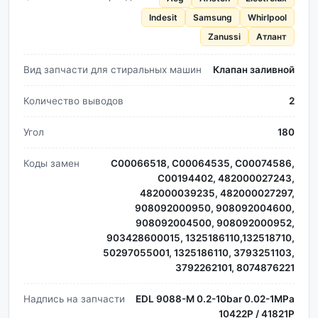
Indesit
Samsung
Whirlpool
Zanussi
Атлант
Вид запчасти для стиральных машин
Клапан заливной
Количество выводов
2
Угол
180
Коды замен
C00066518, C00064535, C00074586,
C00194402, 482000027243,
482000039235, 482000027297,
908092000950, 908092004600,
908092004500, 908092000952,
903428600015, 1325186110,132518710,
50297055001, 1325186110, 3793251103,
3792262101, 8074876221
Надпись на запчасти
EDL 9088-M 0.2-10bar 0.02-1MPa
10422P / 41821P