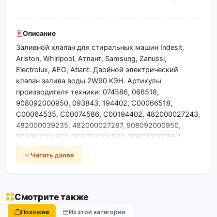
Описание
Заливной клапан для стиральных машин Indesit,
Ariston, Whirlpool, Атлант, Samsung, Zanussi,
Electrolux, AEG, Atlant. Двойной электрический
клапан залива воды 2W90 КЭН. Артикулы
производителя техники: 074586, 066518,
908092000950, 093843, 194402, C00066518,
C00064535, C00074586, C00194402, 482000027243,
482000039235, 482000027297, 908092000950,
908092004600, 908092004500, 908092000952,
903428600015, 1325186110,132518710, 50297055001,
Читать далее
1325186110. Маркировка на клапане EDL 9088-M
0.2-10bar 0.02-1MPa Двойной выход потока воды
под углом 90 градусов. Электро-клапан залива
воды 2Wx180 клеммы раздельно для стиральных
Смотрите также
машин Атлант, Indesit, Ariston, Whirlpool, Атлант,
Похожие
Из этой категории
Samsung Длина: 95 мм Высота: 60 мм Диаметр