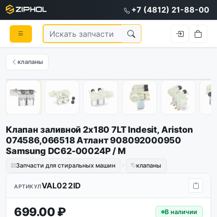
+7 (4812) 21-88-00
клапаны
1
/
8
Клапан заливной 2х180 7LT Indesit, Ariston
074586,066518 Атлант 908092000950
Samsung DC62-00024P / M
Запчасти для стиральных машин
клапаны
VAL022ID
АРТИКУЛ
699.00 ₽
В наличии