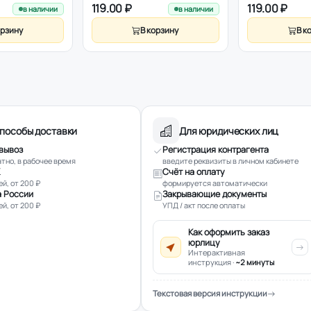
119.00 ₽
119.00 ₽
в наличии
в наличии
орзину
В корзину
В к
пособы доставки
Для юридических лиц
вывоз
Регистрация контрагента
тно, в рабочее время
введите реквизиты в личном кабинете
Счёт на оплату
ей, от 200 ₽
формируется автоматически
 России
Закрывающие документы
ей, от 200 ₽
УПД / акт после оплаты
Как оформить заказ
юрлицу
Интерактивная
инструкция ·
~2 минуты
Текстовая версия инструкции