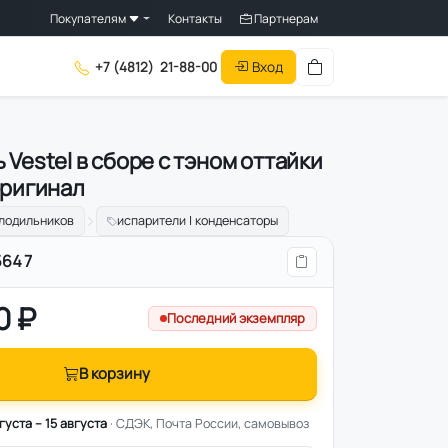
Покупателям
Контакты
Партнерам
Вход
+7 (4812)
21-88-00
Vestel в сборе с тэном оттайки
оригинал
олодильников
испарители | конденсаторы
5647
0 ₽
Последний экземпляр
В корзину
вгуста – 15 августа
· СДЭК, Почта России, самовывоз