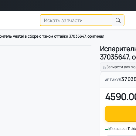
итель Vestel в сборе с тэном оттайки 37035647, оригинал
Испаритель 
37035647, 
Запчасти для х
3703
АРТИКУЛ
4590.0
Доставка
11 а