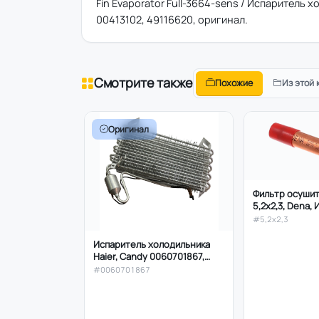
Fin Evaporator Full-3664-sens / Испаритель х
00413102, 49116620, оригинал.
Смотрите также
Похожие
Из этой 
Оригинал
Фильтр осушит
5,2х2,3, Dena,
#5,2х2,3
Испаритель холодильника
Haier, Candy 0060701867,
0060826760
#0060701867