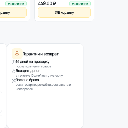
449.00 ₽
889.00 ₽
в наличии
в наличии
орзину
В корзину
В к
Гарантии и возврат
14 дней на проверку
после получения товара
Возврат денег
в течение 10 дней на ту же карту
Замена брака
если товар повреждён в доставке или
неисправен