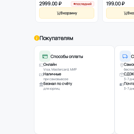
2999.00 ₽
199.00 ₽
последний
В корзину
В к
Покупателям
Способы оплаты
С
Онлайн
Само
Visa, Mastercard, МИР
беспла
Наличные
СДЭК
при самовывозе
3–7 дн
Безнал по счёту
Почта
для юрлиц
3–7 дн