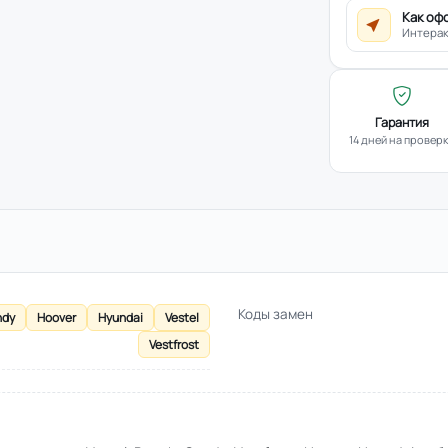
Как оф
Интерак
Гарантия
14 дней на провер
Коды замен
ndy
Hoover
Hyundai
Vestel
Vestfrost