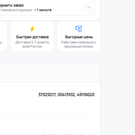
ормить заказ
тивная инструкция ·
~1 минута
Быстрая доставка
Выгодные цены
ку
Доставка 3–7 дней по
Работаем напрямую с
всей России
производителями
37029217, 00413102, 49116620