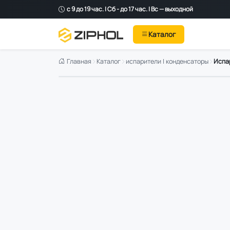
с 9 до 19 час. | Сб - до 17 час. | Вс — выходной
Каталог
Главная
Каталог
испарители | конденсаторы
Испар
Оригинал