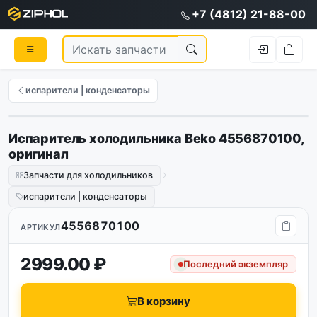
+7 (4812) 21-88-00
испарители | конденсаторы
Испаритель холодильника Beko 4556870100,
Оригинал
оригинал
Запчасти для холодильников
испарители | конденсаторы
4556870100
АРТИКУЛ
2999.00 ₽
Последний экземпляр
В корзину