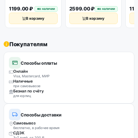
1199.00 ₽
2599.00 ₽
119
в наличии
в наличии
В корзину
В корзину
Покупателям
Способы оплаты
Онлайн
Visa, Mastercard, МИР
Наличные
при самовывозе
Безнал по счёту
для юрлиц
Способы доставки
Самовывоз
бесплатно, в рабочее время
СДЭК
3–7 дней, от 200 ₽