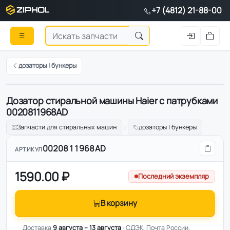
+7 (4812) 21-88-00
дозаторы | бункеры
Дозатор стиральной машины Haier с патрубками
Оригинал
0020811968AD
Запчасти для стиральных машин
дозаторы | бункеры
0020811968AD
АРТИКУЛ
1590.00 ₽
Последний экземпляр
В корзину
Доставка
9 августа – 13 августа
· СДЭК, Почта России,