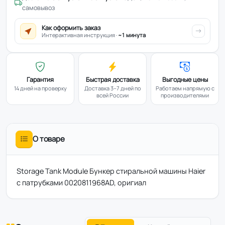
самовывоз
Как оформить заказ
Интерактивная инструкция ·
~1 минута
Гарантия
Быстрая доставка
Выгодные цены
14 дней на проверку
Доставка 3–7 дней по
Работаем напрямую с
всей России
производителями
О товаре
Storage Tank Module Бункер стиральной машины Haier
с патрубками 0020811968AD, оригиал