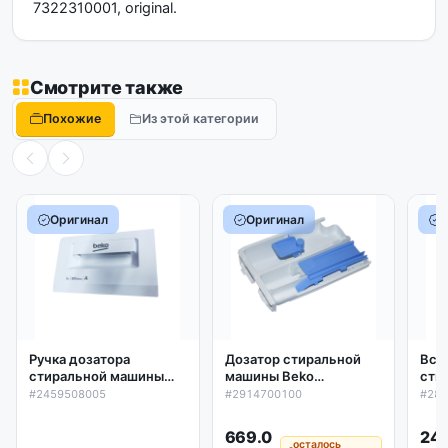
7322310001, original.
Смотрите также
Похожие
Из этой категории
Оригинал
Оригинал
Ручка дозатора
Дозатор стиральной
Вст
стиральной машины
машины Beko
сти
Beko 2459508005,
2914700100, оригинал
Bek
#2459508005
#2914700100
#28
оригинал
кон
283
669.0
24
осталось