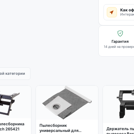
Как оф
Интерак
Гарантия
14 дней на провер
той категории
ылесборника
Пылесборник
Держатель п
ch 265421
универсальный для
пылесоса Bos