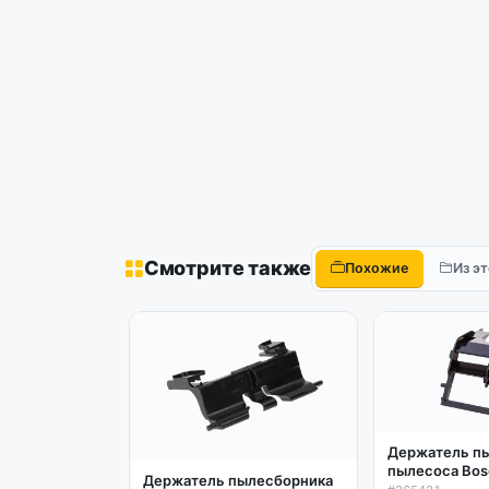
Смотрите также
Похожие
Из э
Держатель п
пылесоса Bos
Держатель пылесборника