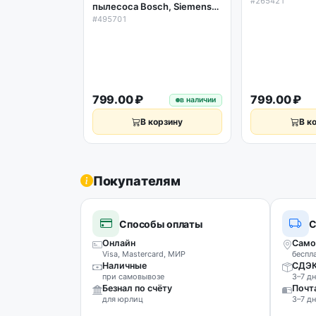
#265421
пылесоса Bosch, Siemens
495701
#495701
799.00 ₽
799.00 ₽
в наличии
В корзину
В к
Покупателям
Способы оплаты
С
Онлайн
Само
Visa, Mastercard, МИР
беспл
Наличные
СДЭ
при самовывозе
3–7 дн
Безнал по счёту
Почт
для юрлиц
3–7 дн