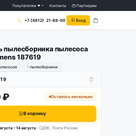
Покупателям
Контакты
Партнерам
Вход
+7 (4812)
21-88-00
 пылесборника пылесоса
emens 187619
ылесосов
пылесборники
19
 ₽
Осталось несколько
В корзину
вгуста – 14 августа
· СДЭК, Почта России,