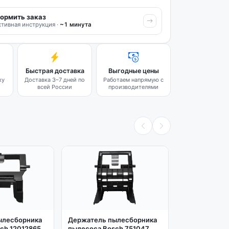
ормить заказ
тивная инструкция ·
~1 минута
Быстрая доставка
Выгодные цены
ку
Доставка 3–7 дней по
Работаем напрямую с
всей России
производителями
ылесборника
Держатель пылесборника
ch 12012865
пылесоса Bosch 751047