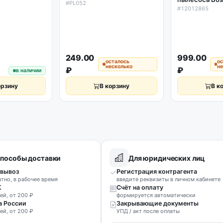
пылесоса Bosch 105мм x
#PL052
#12012865
100мм Ø48мм, PL052
249.00
999.00
осталось
о
несколько
н
₽
₽
в наличии
орзину
В корзину
В к
пособы доставки
Для юридических лиц
вывоз
Регистрация контрагента
атно, в рабочее время
введите реквизиты в личном кабинете
К
Счёт на оплату
ей, от 200 ₽
формируется автоматически
а России
Закрывающие документы
ей, от 200 ₽
УПД / акт после оплаты