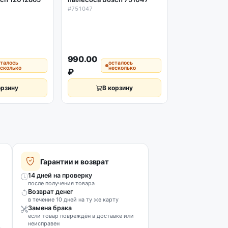
#751047
Держатель п
пылесоса Bos
491633
990.00
#491633
сталось
осталось
есколько
несколько
₽
1059.00 ₽
орзину
В корзину
В к
Гарантии и возврат
14 дней на проверку
после получения товара
Возврат денег
в течение 10 дней на ту же карту
Замена брака
если товар повреждён в доставке или
неисправен