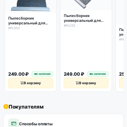
Пылесборник
Пылесборник
универсальный для
универсальный для
пылесоса Samsung
#PL032
пылесоса 112мм x 93мм
#PL002
Пыл
110мм x 100мм Ø47мм
Ø46мм PL002
уни
DJ69-00420A
пыл
#PL0
Ø4
249.00 ₽
249.00 ₽
259
в наличии
в наличии
В корзину
В корзину
Покупателям
Способы оплаты