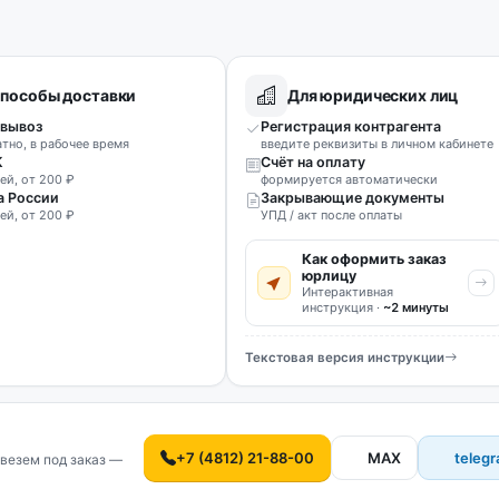
пособы доставки
Для юридических лиц
вывоз
Регистрация контрагента
атно, в рабочее время
введите реквизиты в личном кабинете
К
Счёт на оплату
ей, от 200 ₽
формируется автоматически
а России
Закрывающие документы
ей, от 200 ₽
УПД / акт после оплаты
Как оформить заказ
юрлицу
Интерактивная
инструкция ·
~2 минуты
Текстовая версия инструкции
+7 (4812) 21-88-00
MAX
teleg
везем под заказ —