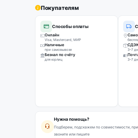
Покупателям
Способы оплаты
С
Онлайн
Само
Visa, Mastercard, МИР
беспл
Наличные
СДЭ
при самовывозе
3–7 дн
Безнал по счёту
Почт
для юрлиц
3–7 дн
Нужна помощь?
Подберем, подскажем по совместимости, при
звоните или пишите