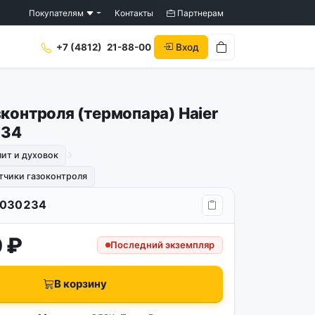
Покупателям
Контакты
Партнерам
Вход
+7 (4812)
21-88-00
контроля (термопара) Haier
234
лит и духовок
тчики газоконтроля
030234
 ₽
Последний экземпляр
В корзину