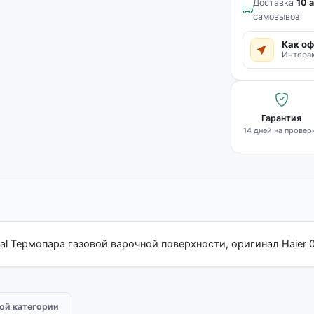
Доставка
10 а
самовывоз
Как оф
Интерак
Гарантия
14 дней на провер
iginal Термопара газовой варочной поверхности, оригинал Haie
той категории