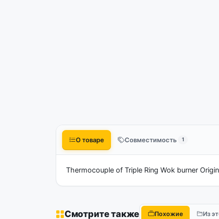
О товаре
Совместимость
1
Thermocouple of Triple Ring Wok burner Or
Смотрите также
Похожие
Из э