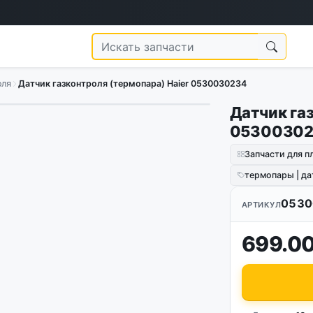
оля
Датчик газконтроля (термопара) Haier 0530030234
Датчик газ
0530030
Запчасти для п
термопары | да
0530
АРТИКУЛ
699.00