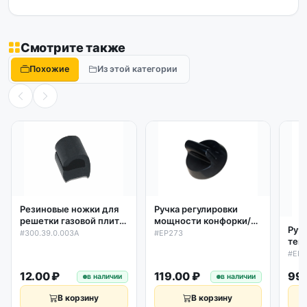
Смотрите также
Похожие
Из этой категории
Резиновые ножки для
Ручка регулировки
решетки газовой плиты
мощности конфорки/
Руч
Gefest, Гефест
духовки D46/6мм,
#300.39.0.003A
#EP273
тем
300.39.0.003A
универсальная черная
на 
#EP0
уни
12.00 ₽
119.00 ₽
99.
в наличии
в наличии
В корзину
В корзину