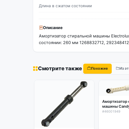
Длина в сжатом состоянии
Описание
Амортизатор стиральной машины Electrolu
состоянии: 260 мм 1268832712, 292348412,
Смотрите также
Похожие
Из э
Амортизатор 
машины Candy,
Zanussi, AEG 
#46001949
275мм 46001