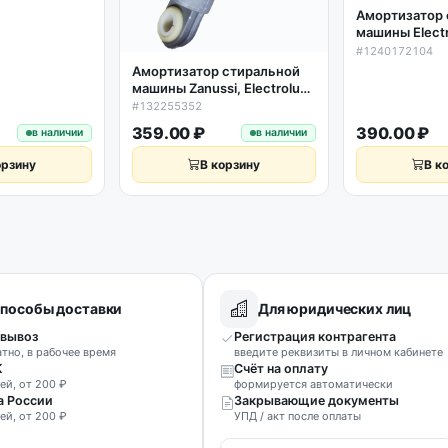
Амортизатор 
машины Elect
L180-275мм 1
#1240172104
Амортизатор стиральной
машины Zanussi, Electrolux,
AEG 60N L165-240мм D11мм
#132255352
359.00 ₽
390.00 ₽
в наличии
в наличии
орзину
В корзину
В к
пособы доставки
Для юридических лиц
вывоз
Регистрация контрагента
атно, в рабочее время
введите реквизиты в личном кабинете
К
Счёт на оплату
ей, от 200 ₽
формируется автоматически
а России
Закрывающие документы
ей, от 200 ₽
УПД / акт после оплаты