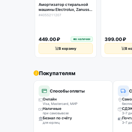
Амортизатор стиральной
машины Electrolux, Zanussi,
AEG 100N L165-265мм
#4055211207
4055211207
449.00 ₽
399.00 ₽
в наличии
В корзину
В к
Покупателям
Способы оплаты
С
Онлайн
Само
Visa, Mastercard, МИР
беспл
Наличные
СДЭ
при самовывозе
3–7 дн
Безнал по счёту
Почт
для юрлиц
3–7 дн