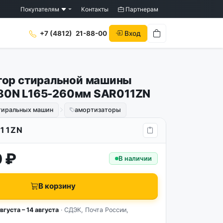
Покупателям
Контакты
Партнерам
Вход
+7 (4812)
21-88-00
тор стиральной машины
x 80N L165-260мм SAR011ZN
стиральных машин
амортизаторы
11ZN
 ₽
В наличии
В корзину
вгуста – 14 августа
· СДЭК, Почта России,