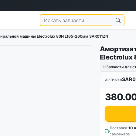
иральной машины Electrolux 80N L165-260мм SAR011ZN
Амортиза
Electrolu
Запчасти для 
SAR0
АРТИКУЛ
380.00
Доставка
10 а
самовывоз