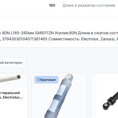
165
Длина в разжатом состоянии
x 80N L165-260мм SAR011ZN Усилие:80N Длина в сжатом сост
 37943030104071361465 Совместимость: Electrolux, Zanussi,
той категории
Оригинал
стиральной
 Electrolux,
100N L185-
949