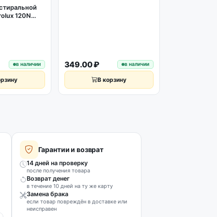
Indesit 100N 
стиральной
оригинал
031419
rolux 120N
240172104
349.00 ₽
699.00 ₽
в наличии
в наличии
орзину
В корзину
В к
Гарантии и возврат
14 дней на проверку
после получения товара
Возврат денег
в течение 10 дней на ту же карту
Замена брака
если товар повреждён в доставке или
неисправен