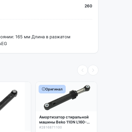
260
оянии: 165 мм Длина в разжатом
 AEG
Оригинал
Амортизатор стиральной
Комплект ам
машины Beko 110N L160-
стиральной 
240мм, втулка 11мм,
#2816871100
Electrolux, Za
#SAR008ZN
2816871100, 2816870800,