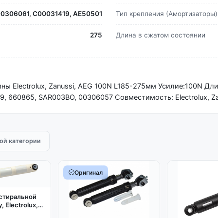
00306061, C00031419, AE50501
Тип крепления (Амортизаторы)
275
Длина в сжатом состоянии
ы Electrolux, Zanussi, AEG 100N L185-275мм Усилие:100N Дли
9, 660865, SAR003BO, 00306057 Совместимость: Electrolux, Za
той категории
Оригинал
стиральной
 Electrolux,
100N L185-