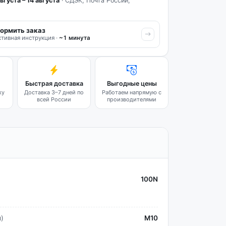
вгуста – 14 августа
· СДЭК, Почта России,
ормить заказ
тивная инструкция ·
~1 минута
Быстрая доставка
Выгодные цены
ку
Доставка 3–7 дней по
Работаем напрямую с
всей России
производителями
100N
)
М10