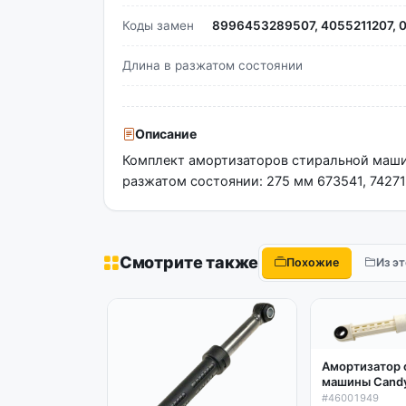
Коды замен
8996453289507, 4055211207, 
Длина в разжатом состоянии
Описание
Комплект амортизаторов стиральной машин
разжатом состоянии: 275 мм 673541, 74271
Смотрите также
Похожие
Из э
Амортизатор 
машины Candy,
Zanussi, AEG 
#46001949