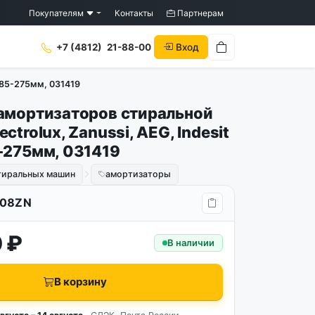
Покупателям
Контакты
Партнерам
Вход
+7 (4812)
21-88-00
185-275мм, 031419
амортизаторов стиральной
ctrolux, Zanussi, AEG, Indesit
-275мм, 031419
стиральных машин
амортизаторы
08ZN
 ₽
В наличии
В корзину