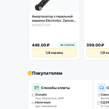
275мм 46001
Амортизатор стиральной
машины Electrolux, Zanussi,
AEG 100N L165-265мм
#4055211207
4055211207
449.00 ₽
399.00 ₽
в наличии
В корзину
В к
Покупателям
Способы оплаты
С
Онлайн
Само
Visa, Mastercard, МИР
беспл
Наличные
СДЭ
при самовывозе
3–7 дн