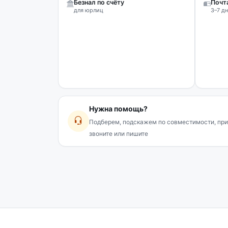
Безнал по счёту
Почт
для юрлиц
3–7 дн
Нужна помощь?
Подберем, подскажем по совместимости, при
звоните или пишите