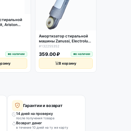
стиральной
Амортизатор
t, Ariston
машины Elect
5мм
L180-275мм 
#1240172104
063352)
Амортизатор стиральной
кий)
машины Zanussi, Electrolux,
AEG 60N L165-240мм D11мм
#132255352
359.00 ₽
390.00 ₽
в наличии
в наличии
орзину
В корзину
В к
Гарантии и возврат
14 дней на проверку
после получения товара
Возврат денег
в течение 10 дней на ту же карту