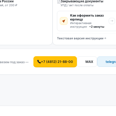
а России
Закрывающие документы
ей, от 200 ₽
УПД / акт после оплаты
Как оформить заказ
юрлицу
Интерактивная
инструкция ·
~2 минуты
Текстовая версия инструкции
+7 (4812) 21-88-00
MAX
teleg
везем под заказ —