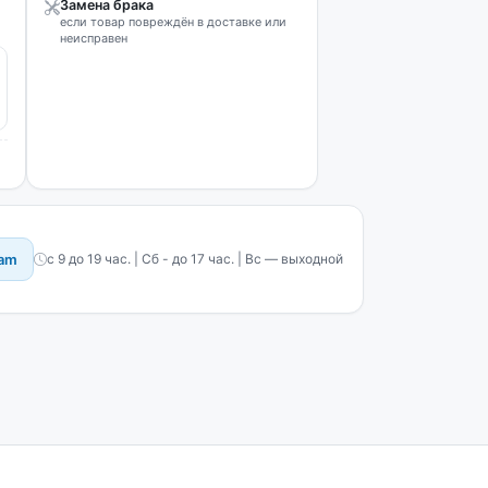
Замена брака
если товар повреждён в доставке или
неисправен
ram
с 9 до 19 час. | Сб - до 17 час. | Вс — выходной