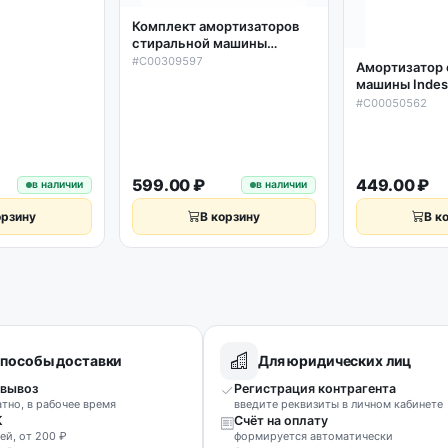
949
Комплект амортизаторов
стиральной машины
Indesit, Ariston 100N L160-
#C00309597
Амортизатор 
260мм (2 шт) C00309597,
машины Indesi
Оригинал
120N L175-27
#C00050562
C00050562 (
(левый корот
599.00 ₽
449.00 ₽
в наличии
в наличии
орзину
В корзину
В к
пособы доставки
Для юридических лиц
вывоз
Регистрация контрагента
атно, в рабочее время
введите реквизиты в личном кабинете
К
Счёт на оплату
ей, от 200 ₽
формируется автоматически