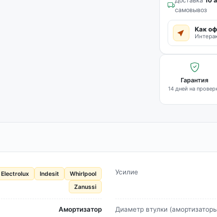
Доставка
10 а
самовывоз
Как оф
Интерак
Гарантия
14 дней на провер
Усилие
Electrolux
Indesit
Whirlpool
Zanussi
Амортизатор
Диаметр втулки (амортизаторы