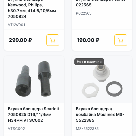
Kenwood, Philips,
022565
h30.7мм, d14.6/10/5мм
P022565
7050824
VTKW001
299.00 ₽
190.00 ₽
Нет в наличии
Втулка блендера Scarlett
Втулка блендера/
7050825 D16/11/4мм
комбайна Moulinex MS-
H34мм VTSC002
5522385
VTSC002
MS-5522385