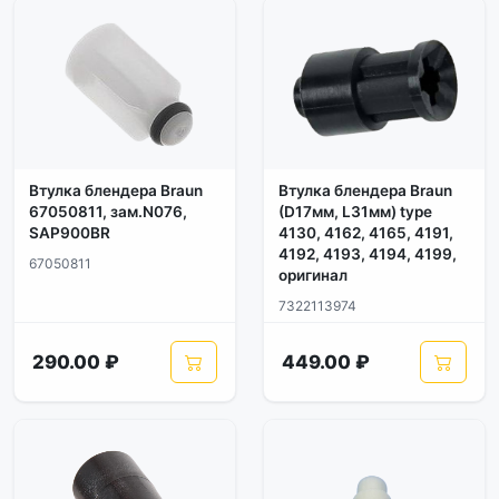
Втулка блендера Braun
Втулка блендера Braun
67050811, зам.N076,
(D17мм, L31мм) type
SAP900BR
4130, 4162, 4165, 4191,
4192, 4193, 4194, 4199,
67050811
оригинал
7322113974
290.00 ₽
449.00 ₽