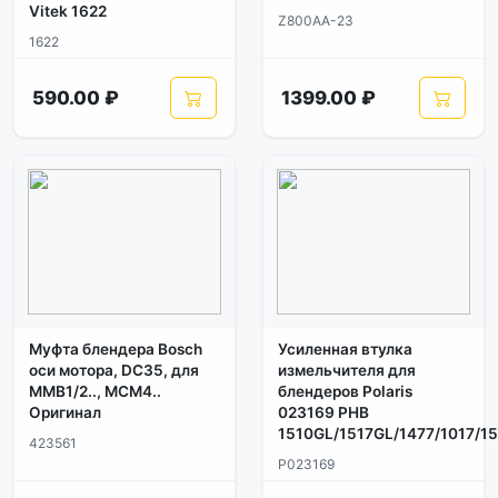
Vitek 1622
Z800AA-23
1622
590.00 ₽
1399.00 ₽
Муфта блендера Bosch
Усиленная втулка
оси мотора, DC35, для
измельчителя для
MMB1/2.., MCM4..
блендеров Polaris
Оригинал
023169 PHB
1510GL/1517GL/1477/1017/1
423561
P023169