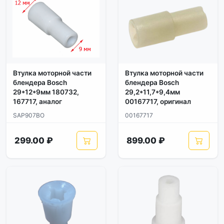
Втулка моторной части
Втулка моторной части
блендера Bosch
блендера Bosch
29*12*9мм 180732,
29,2*11,7*9,4мм
167717, аналог
00167717, оригинал
SAP907BO
00167717
299.00 ₽
899.00 ₽