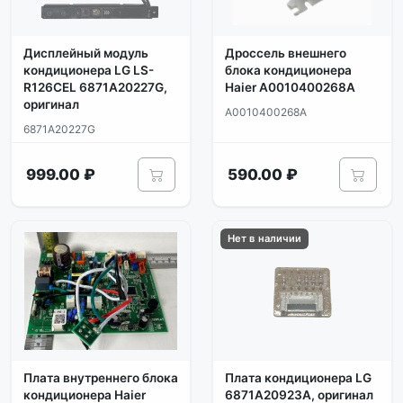
Дисплейный модуль
Дроссель внешнего
кондиционера LG LS-
блока кондиционера
R126CEL 6871A20227G,
Haier A0010400268A
оригинал
A0010400268A
6871A20227G
999.00 ₽
590.00 ₽
Нет в наличии
Плата внутреннего блока
Плата кондиционера LG
кондиционера Haier
6871A20923A, оригинал