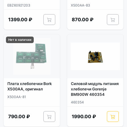
EBZ60921203
X500AA-83
1399.00 ₽
870.00 ₽
Нет в наличии
Плата хлебопечки Bork
Силовой модуль питания
X500AA, оригинал
хлебопечи Gorenje
BM900W 460354
X500AA-81
460354
790.00 ₽
1990.00 ₽