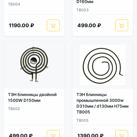
D160мм
TB004
TB003
1190.00 ₽
499.00 ₽
ТЭН блинницы двойной
ТЭН блинницы
1500W D150мм
промышленной 3000w
D310мм / d130мм H75мм
TB002
TB005
TB005
499.00 ₽
1390.00 ₽