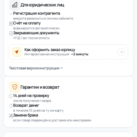
Для юридических лиц
Регистрация контрагента
введите реквизиты в личном кабинете
Счёт на оплату
формируется автоматически
Закрывающие документы
УПД / акт после оплаты
Как оформить заказ юрлицу
Интерактивная инструкция ·
~2 минуты
Текстовая версия инструкции
Гарантии и возврат
14 дней на проверку
после получения товара
Возврат денег
в течение 10 дней на ту же карту
Замена брака
если товар повреждён в доставке или неисправен