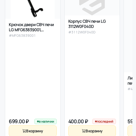
Корпус СВЧ печи LG
Крючок двери СВЧ печи
3112W0F040D
LG MFG63839001,
#3112W0F040D
оригинал
#MFG63839001
Лиц
печи
478
#47
699.00 ₽
400.00 ₽
590
в наличии
последний
В корзину
В корзину