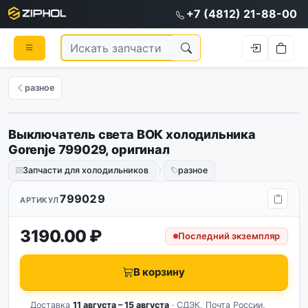
+7 (4812) 21-88-00
разное
Выключатель света ВОК холодильника
Оригинал
Gorenje 799029, оригинал
Запчасти для холодильников
разное
799029
АРТИКУЛ
3190.00 ₽
Последний экземпляр
В корзину
Доставка
11 августа – 15 августа
· СДЭК, Почта России,