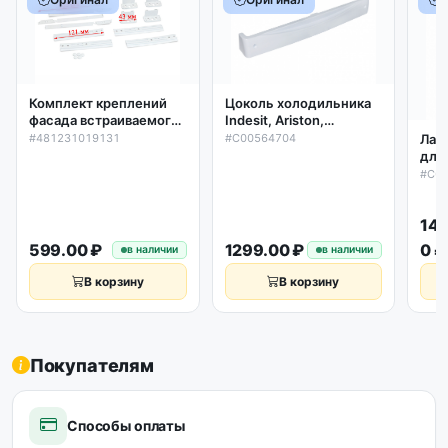
Комплект креплений
Цоколь холодильника
фасада встраиваемого
Indesit, Ariston,
холодильника Indesit,
Whirlpool,
#481231019131
#C00564704
Лам
Ariston, Whirlpool
595*73*65мм,
для
C00312150, оригинал
C00564704
Стин
#C0
с п
C00
149
599.00 ₽
1299.00 ₽
0 ₽
в наличии
в наличии
В корзину
В корзину
Покупателям
Способы оплаты