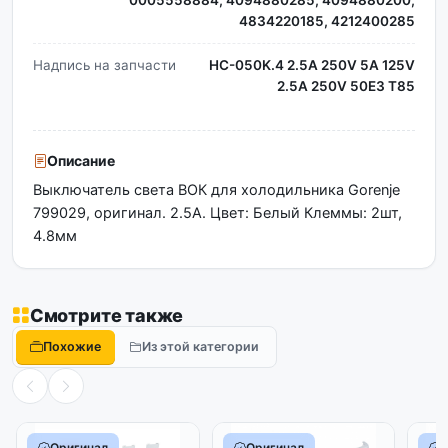
0005558884, 4094880285, 4094880200,
4834220185, 4212400285
Надпись на запчасти
HC-050K.4 2.5A 250V 5A 125V
2.5A 250V 50E3 T85
Описание
Выключатель света ВОК для холодильника Gorenje
799029, оригинал. 2.5A. Цвет: Белый Клеммы: 2шт,
4.8мм
Смотрите также
Похожие
Из этой категории
Оригинал
Оригинал