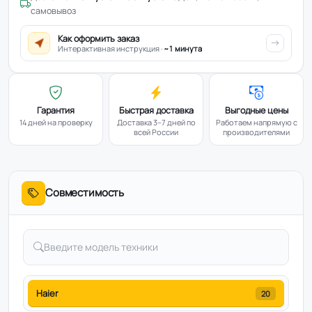
самовывоз
Как оформить заказ
Интерактивная инструкция ·
~1 минута
Гарантия
Быстрая доставка
Выгодные цены
14 дней на проверку
Доставка 3–7 дней по
Работаем напрямую с
всей России
производителями
Совместимость
Haier
20