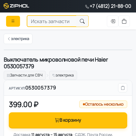
+7 (4812) 21-88-00
электрика
Выключатель микроволновой печи Haier
Оригинал
0530057379
Запчасти для СВЧ
электрика
0530057379
АРТИКУЛ
399.00 ₽
Осталось несколько
В корзину
Доставка
11 августа – 15 августа
· СДЭК, Почта России,