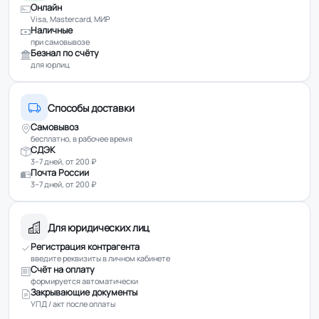
Онлайн
Visa, Mastercard, МИР
Наличные
при самовывозе
Безнал по счёту
для юрлиц
Способы доставки
Самовывоз
бесплатно, в рабочее время
СДЭК
3–7 дней, от 200 ₽
Почта России
3–7 дней, от 200 ₽
Для юридических лиц
Регистрация контрагента
введите реквизиты в личном кабинете
Счёт на оплату
формируется автоматически
Закрывающие документы
УПД / акт после оплаты