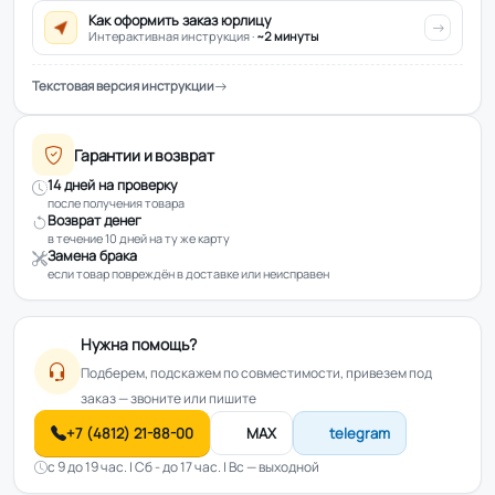
Как оформить заказ юрлицу
Интерактивная инструкция ·
~2 минуты
Текстовая версия инструкции
Гарантии и возврат
14 дней на проверку
после получения товара
Возврат денег
в течение 10 дней на ту же карту
Замена брака
если товар повреждён в доставке или неисправен
Нужна помощь?
Подберем, подскажем по совместимости, привезем под
заказ — звоните или пишите
+7 (4812) 21-88-00
MAX
telegram
с 9 до 19 час. | Сб - до 17 час. | Вс — выходной