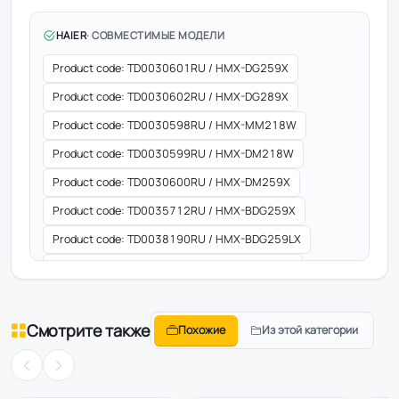
HAIER
· СОВМЕСТИМЫЕ МОДЕЛИ
Product code: TD0030601RU / HMX-DG259X
Product code: TD0030602RU / HMX-DG289X
Product code: TD0030598RU / HMX-MM218W
Product code: TD0030599RU / HMX-DM218W
Product code: TD0030600RU / HMX-DM259X
Product code: TD0035712RU / HMX-BDG259X
Product code: TD0038190RU / HMX-BDG259LX
Product code: TD0030591RU / HMX-MM207S
Product code: TD0030592RU / HMX-MG207W
Product code: TD0030593RU / HMX-MG207S
Смотрите также
Похожие
Из этой категории
Product code: TD0030592RU / HMX-MG207W
Product code: TD0030593RU / HMX-MG207S