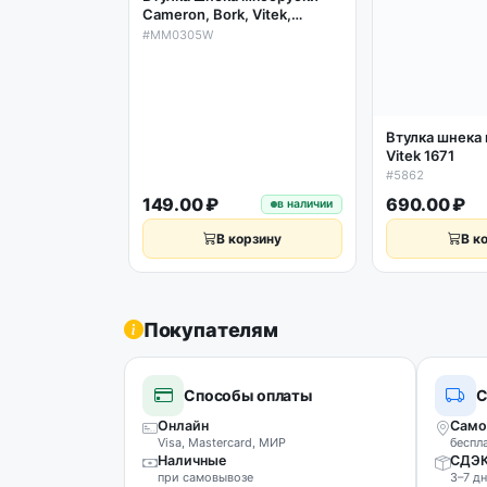
Cameron, Bork, Vitek,
Scarlett D33/23мм H25мм
#MM0305W
10х10мм (Vitek новая)
Втулка шнека
Vitek 1671
#5862
149.00 ₽
690.00 ₽
в наличии
В корзину
В к
Покупателям
Способы оплаты
С
Онлайн
Само
Visa, Mastercard, МИР
беспл
Наличные
СДЭ
при самовывозе
3–7 дн