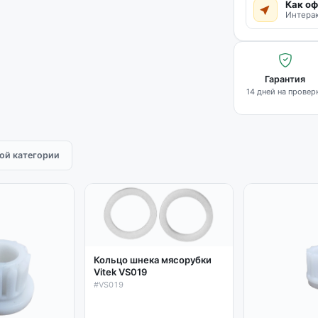
Как оф
Интерак
Гарантия
14 дней на провер
той категории
Кольцо шнека мясорубки
Vitek VS019
#VS019