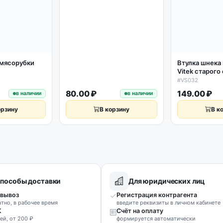
 мясорубки
Втулка шнека
Vitek старого
#VS032
80.00 ₽
149.00 ₽
в наличии
в наличии
орзину
В корзину
В к
пособы доставки
Для юридических лиц
вывоз
Регистрация контрагента
атно, в рабочее время
введите реквизиты в личном кабинете
К
Счёт на оплату
ей, от 200 ₽
формируется автоматически