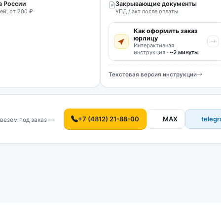
а России
Закрывающие документы
ей, от 200 ₽
УПД / акт после оплаты
Как оформить заказ
юрлицу
Интерактивная
инструкция ·
~2 минуты
Текстовая версия инструкции
+7 (4812) 21-88-00
MAX
teleg
везем под заказ —