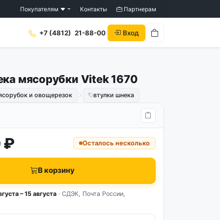
Покупателям
Контакты
Партнерам
Вход
+7 (4812)
21-88-00
ека мясорубки Vitek 1670
ясорубок и овощерезок
втулки шнека
 ₽
Осталось несколько
В корзину
вгуста – 15 августа
· СДЭК, Почта России,