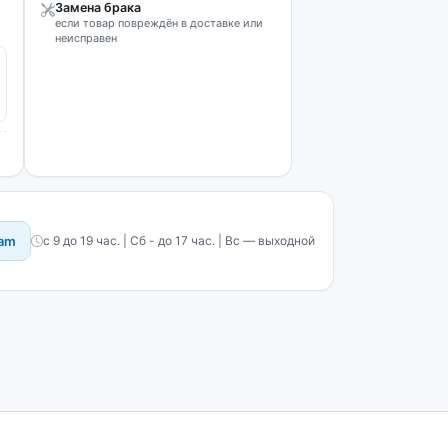
Замена брака
если товар повреждён в доставке или
неисправен
ram
с 9 до 19 час. | Сб - до 17 час. | Вс — выходной