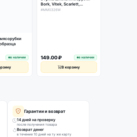
#1007519
Bork, Vitek, Scarlett,
10х10мм, тол
Redmond
#MM0326W
4мм
 мясорубки
 образца
149.00 ₽
149.00 ₽
в наличии
в наличии
орзину
В корзину
В к
Гарантии и возврат
14 дней на проверку
после получения товара
Возврат денег
в течение 10 дней на ту же карту