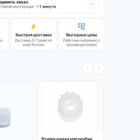
ормить заказ
тивная инструкция ·
~1 минута
Быстрая доставка
Выгодные цены
ку
Доставка 3–7 дней по
Работаем напрямую с
всей России
производителями
Втулка шнека
Vitek 1617. Bo
Втулка шнека мясорубки
Cameron D33/