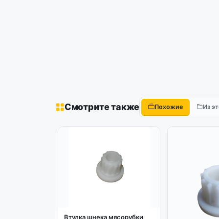
Смотрите также
Похожие
Из э
Втулка шнека мясорубки