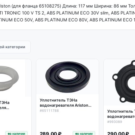
ston (для фланца 65108275) Длина: 117 мм Ширина: 86 мм Тол
2, TI TRONIC 100 V TS 2, ABS PLATINUM ECO 30V slim, ABS PLA
ATINUM ECO 50V, ABS PLATINUM ECO 80V, ABS PLATINUM ECO 1
той категории
Уплотнитель ТЭНа
 ТЭНа
водонагревателя Ariston
еля
D88мм d36мм H15мм (без
#65111788
Уплотнитель
икон Ariston,
лепестков), 65111788
водонагреват
окая
D75, 5 отв. Ar
#993089
289.00 ₽
290.00 ₽
в наличии
в наличии