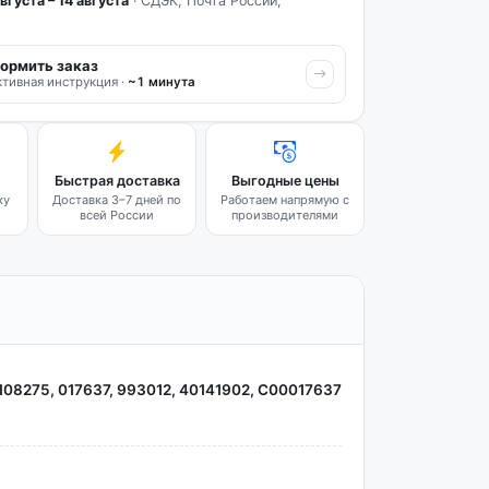
вгуста – 14 августа
· СДЭК, Почта России,
ормить заказ
тивная инструкция ·
~1 минута
Быстрая доставка
Выгодные цены
ку
Доставка 3–7 дней по
Работаем напрямую с
всей России
производителями
108275, 017637, 993012, 40141902, C00017637