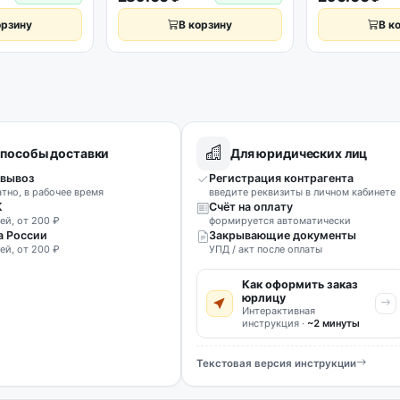
орзину
В корзину
В к
пособы доставки
Для юридических лиц
вывоз
Регистрация контрагента
атно, в рабочее время
введите реквизиты в личном кабинете
К
Счёт на оплату
ей, от 200 ₽
формируется автоматически
а России
Закрывающие документы
ей, от 200 ₽
УПД / акт после оплаты
Как оформить заказ
юрлицу
Интерактивная
инструкция ·
~2 минуты
Текстовая версия инструкции