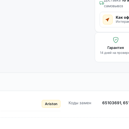
Доставка
10 а
самовывоз
Как оф
Интерак
Гарантия
14 дней на провер
Коды замен
65103691, 65
Ariston