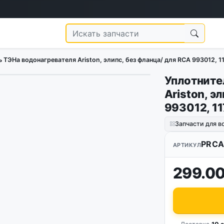
 ТЭНа водонагревателя Ariston, элипс, без фланца/ для RCA 993012, 
Уплотните
1
/
3
Ariston, э
993012, 1
Запчасти для в
PRCA
АРТИКУЛ
299.00