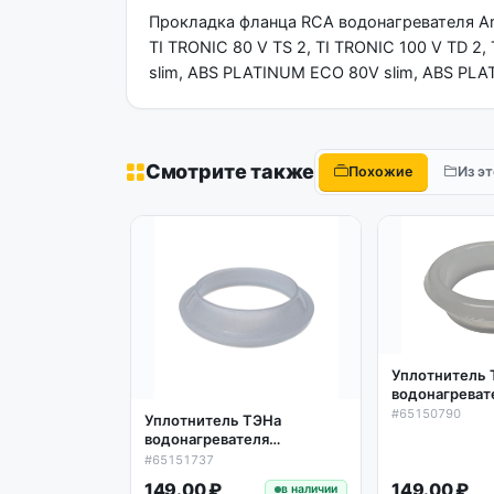
Прокладка фланца RCA водонагревателя Ari
TI TRONIC 80 V TS 2, TI TRONIC 100 V TD 
slim, ABS PLATINUM ECO 80V slim, ABS PL
Смотрите также
Похожие
Из э
Уплотнитель
водонагреват
D64х48х18 сил
#65150790
Уплотнитель ТЭНа
Thermex, выс
водонагревателя
65150790
D62*45*13,5мм силикон
#65151737
Ariston, Thermex, низкая
149.00 ₽
149.00 ₽
в наличии