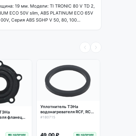
щина: 19 мм. Модели: TI TRONIC 80 V TD 2,
TINUM ECO 50V slim, ABS PLATINUM ECO 65V
00V, Серия ABS SGHP V 50, 80, 100…
Уплотнитель
Уплотнитель ТЭНа
водонагреват
водонагревателя RCF, RCA,
 ТЭНа
элипс, 65100
#65100282
RF квадратный профиль
еля фланец
#180715
D45/37мм, толщина 4мм
iston 993089
49.00 ₽
149.00 ₽
в наличии
в наличии