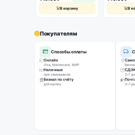
65151737
В корзину
В к
Покупателям
Способы оплаты
С
Онлайн
Само
Visa, Mastercard, МИР
беспл
Наличные
СДЭ
при самовывозе
3–7 дн
Безнал по счёту
Почт
для юрлиц
3–7 дн