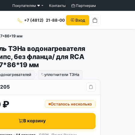
Покупателям
Контакты
Партнерам
Вход
+7 (4812)
21-88-00
117*86*19 мм
ль ТЭНа водонагревателя
липс, без фланца/ для RCA
17*86*19 мм
одонагревателей
уплотнители ТЭНа
205
 ₽
Осталось несколько
В корзину