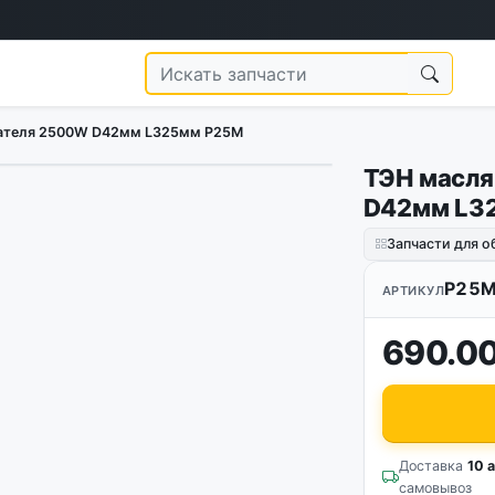
вателя 2500W D42мм L325мм Р25М
ТЭН масля
D42мм L3
Запчасти для о
Р25
АРТИКУЛ
690.00
Доставка
10 а
самовывоз