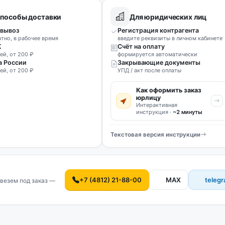
пособы доставки
Для юридических лиц
вывоз
Регистрация контрагента
атно, в рабочее время
введите реквизиты в личном кабинете
К
Счёт на оплату
ей, от 200 ₽
формируется автоматически
а России
Закрывающие документы
ей, от 200 ₽
УПД / акт после оплаты
Как оформить заказ
юрлицу
Интерактивная
инструкция ·
~2 минуты
Текстовая версия инструкции
+7 (4812) 21-88-00
MAX
teleg
везем под заказ —