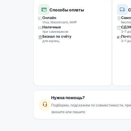
Способы оплаты
С
Онлайн
Само
Visa, Mastercard, МИР
беспл
Наличные
СДЭ
при самовывозе
3–7 дн
Безнал по счёту
Почт
для юрлиц
3–7 дн
Нужна помощь?
Подберем, подскажем по совместимости, при
звоните или пишите