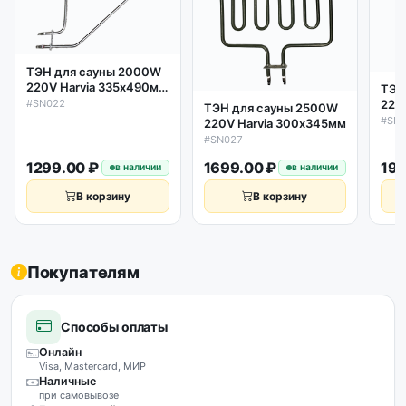
ТЭН для сауны 2000W
220V Harvia 335х490мм
ТЭН
(косой)
220V
#SN022
ТЭН для сауны 2500W
320
#SN
220V Harvia 300х345мм
пла
#SN027
1299.00 ₽
1699.00 ₽
199
в наличии
в наличии
В корзину
В корзину
Покупателям
Способы оплаты
Онлайн
Visa, Mastercard, МИР
Наличные
при самовывозе