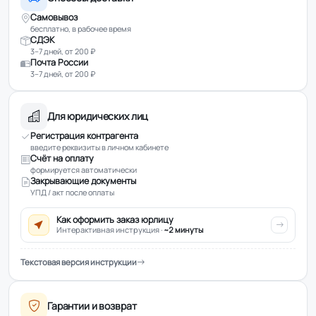
Самовывоз
бесплатно, в рабочее время
СДЭК
3–7 дней, от 200 ₽
Почта России
3–7 дней, от 200 ₽
Для юридических лиц
Регистрация контрагента
введите реквизиты в личном кабинете
Счёт на оплату
формируется автоматически
Закрывающие документы
УПД / акт после оплаты
Как оформить заказ юрлицу
Интерактивная инструкция ·
~2 минуты
Текстовая версия инструкции
Гарантии и возврат