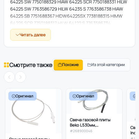
64225 SW 7750188329 HIAW 64225 SCR 7750188331 HILW
64225 SW 7763586729 HILW 64235 S 7763586738 HIAW
64225 SB 7751688367 HIDW64225SX 7738188315 HIMW
64225 SCR 7750188317 HILW 64122 S 7763586734 ....
Читать далее
Смотрите также
Похожие
Из этой категории
Оригинал
Оригинал
Свеча газовой плиты
Beko L530мм,
Свеч
268900046, оригинал
#268900046
Inde
Whir
#16