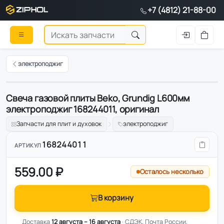
+7 (4812) 21-88-00
электроподжиг
Свеча газовой плиты Beko, Grundig L600мм
Оригинал
электроподжиг 168244011, оригинал
Запчасти для плит и духовок
электроподжиг
168244011
АРТИКУЛ
559.00 ₽
Осталось несколько
В корзину
Доставка
12 августа – 16 августа
· СДЭК, Почта России,