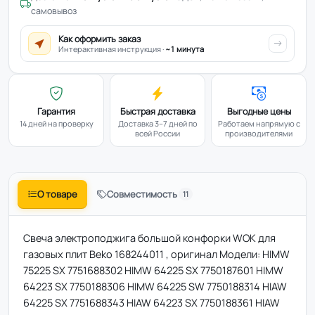
самовывоз
Как оформить заказ
Интерактивная инструкция ·
~1 минута
Гарантия
Быстрая доставка
Выгодные цены
14 дней на проверку
Доставка 3–7 дней по
Работаем напрямую с
всей России
производителями
О товаре
Совместимость
11
Свеча электроподжига большой конфорки WOK для
газовых плит Beko 168244011 , оригинал Модели: HIMW
75225 SX 7751688302 HIMW 64225 SX 7750187601 HIMW
64223 SX 7750188306 HIMW 64225 SW 7750188314 HIAW
64225 SX 7751688343 HIAW 64223 SX 7750188361 HIAW