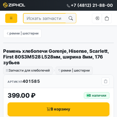
+7 (4812) 21-88-00
ремни | шестерни
Ремень хлебопечи Gorenje, Hisense, Scarlett,
First 80S3M528 L528мм, ширина 8мм, 176
зубьев
Запчасти для хлебопечей
ремни | шестерни
401585
АРТИКУЛ
399.00 ₽
В наличии
В корзину