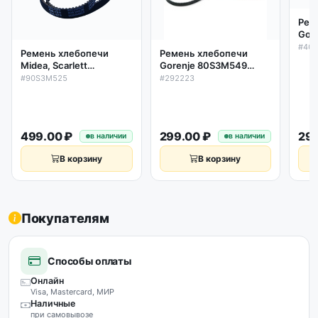
Рем
Gor
L42
#40
Ремень хлебопечи
Ремень хлебопечи
140
Midea, Scarlett
Gorenje 80S3M549
90S3M525 L525мм,
L549мм, ширина 8мм,
#90S3M525
#292223
ширина 9мм, 175
183 зуба, 292223
зубьев
499.00 ₽
299.00 ₽
299
в наличии
в наличии
В корзину
В корзину
Покупателям
Способы оплаты
Онлайн
Visa, Mastercard, МИР
Наличные
при самовывозе