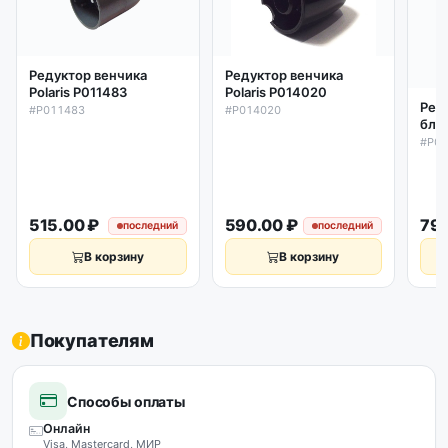
Редуктор венчика
Редуктор венчика
Polaris P014020
Polaris P011483
Ред
#P014020
#P011483
блен
085
#P0
515.00 ₽
590.00 ₽
799
последний
последний
В корзину
В корзину
Покупателям
Способы оплаты
Онлайн
Visa, Mastercard, МИР