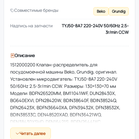
Совместимые бренды
Beko
Grundig
Надпись на запчасти
TYJ50-8A7 220-240V 50/60Hz 2.5-
3r/min CCW
Описание
1512000200 Клапан-распределитель для
посудомоечной машины Beko, Grundig, оригинал.
Установлен микродвигатель: TYJ50-8A7 220-240V
50/60Hz 2.5-3r/min CCW. Размеры: 130×130×70 мм
Модели: BDFN26520MM, BM11041IWF, DUN28430X,
BG640EXVI, DFN28420W, BDIN38640F, BDIN38524Q,
DFN26423X, BDFN36640XA, DFN39432X, DFN38532X,
BDIN38533C, DEN48520XAD, BDFN36421WQ,
DEN38430XSHD, DFN16421S, BDFN26441XC,
DFN26420XAD, BDIN38645D, BDEN38523XQ, DSN39430X,
Читать далее
BDFN26422W, DIN59531AD, DFN38535X, DIN46423DOS,