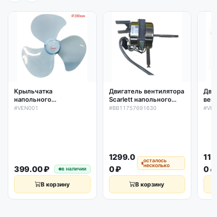
Крыльчатка
Двигатель вентилятора
Дви
напольного
Scarlett напольного
вен
вентилятора D280/8мм
(12мм) SC-376, без
нап
#VEN001
#BB11757691630
#VE
механизма поворота
мех
BB11757371316
уни
1299.0
119
осталось
несколько
399.00 ₽
0 ₽
0 ₽
в наличии
В корзину
В корзину