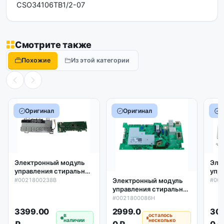
CSO34106TB1/2-07
Смотрите также
Похожие
Из этой категории
Оригинал
Оригинал
Электронный модуль
Эле
управления стиральной
упр
машины Haier
маш
#0021800238B
#00
Электронный модуль
0021800238B,
002
управления стиральной
оригинал
машины Haier
#0021800086H
0021800086H,
3399.00
2999.0
30
оригинал
в
осталось
наличии
несколько